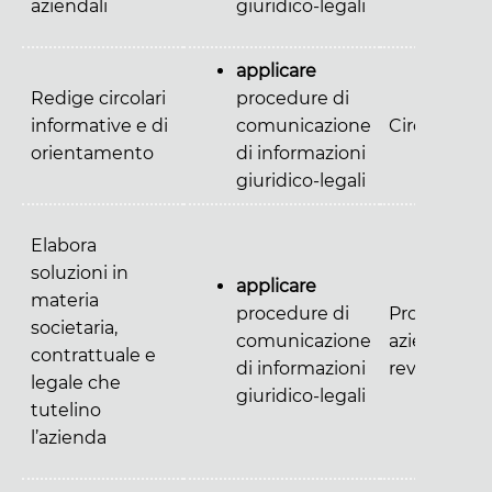
aziendali
giuridico-legali
applicare
Redige circolari
procedure di
informative e di
comunicazione
Circolari
orientamento
di informazioni
giuridico-legali
Elabora
soluzioni in
applicare
materia
procedure di
Procedure
societaria,
comunicazione
aziendali
contrattuale e
di informazioni
revisionate
legale che
giuridico-legali
tutelino
l’azienda