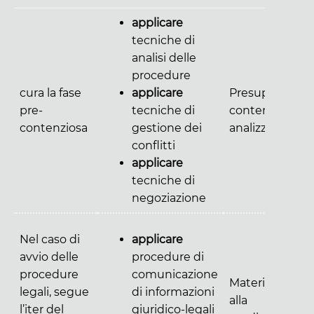
applicare
tecniche di
analisi delle
procedure
cura la fase
applicare
Presupposti di
pre-
tecniche di
contenzioso
contenziosa
gestione dei
analizzati
conflitti
applicare
tecniche di
negoziazione
Nel caso di
applicare
avvio delle
procedure di
procedure
comunicazione
Materiali utili
legali, segue
di informazioni
alla
l’iter del
giuridico-legali