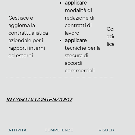
applicare
modalità di
Gestisce e
redazione di
aggiorna la
contratti di
Contratti
contrattualistica
lavoro
aziendali,
aziendale per i
applicare
licenze
rapporti interni
tecniche per la
ed esterni
stesura di
accordi
commerciali
IN CASO DI CONTENZIOSO:
ATTIVITÀ
COMPETENZE
RISULTATI