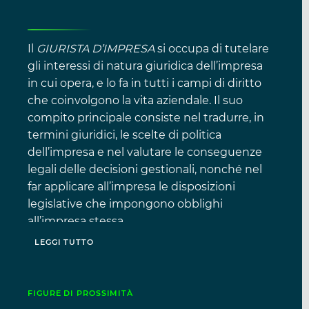
Il
GIURISTA D’IMPRESA
si occupa di tutelare
gli interessi di natura giuridica dell’impresa
in cui opera, e lo fa in tutti i campi di diritto
che coinvolgono la vita aziendale. Il suo
compito principale consiste nel tradurre, in
termini giuridici, le scelte di politica
dell’impresa e nel valutare le conseguenze
legali delle decisioni gestionali, nonché nel
far applicare all’impresa le disposizioni
legislative che impongono obblighi
all’impresa stessa.
LEGGI TUTTO
In particolare:
segnala all’impresa le opportunità,
FIGURE DI PROSSIMITÀ
rischi e le ricadute aziendali correlati a