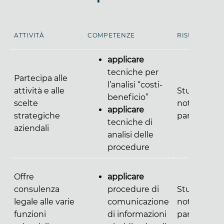
ATTIVITÀ
COMPETENZE
RISULTATI
applicare
tecniche per
Partecipa alle
l’analisi “costi-
attività e alle
Studi,
beneficio”
scelte
note,
applicare
strategiche
pareri
tecniche di
aziendali
analisi delle
procedure
Offre
applicare
consulenza
procedure di
Studi,
legale alle varie
comunicazione
note,
funzioni
di informazioni
pareri