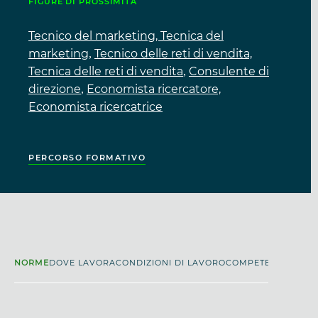
FIGURE DI PROSSIMITÀ
vendite.
Tecnico del marketing, Tecnica del
Realizza valutazioni dei profitti e proiezione
marketing
Tecnico delle reti di vendita,
,
dei volumi di vendita.
Tecnica delle reti di vendita
Consulente di
,
direzione
Economista ricercatore,
,
Economista ricercatrice
PERCORSO FORMATIVO
NORME
DOVE LAVORA
CONDIZIONI DI LAVORO
COMPETENZE
INFOR