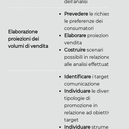
dell’analisi
Prevedere
le richieste e
le preferenze dei
consumatori
Elaborazione
Elaborare
proiezioni di
proiezioni dei
vendita
volumi di vendita
Costruire
scenari
possibili in relazione
alle analisi effettuate
Identificare
i target di
comunicazione
Individuare
le diverse
tipologie di
promozione in
relazione ad obiettivi e
target
Individuare
strumenti