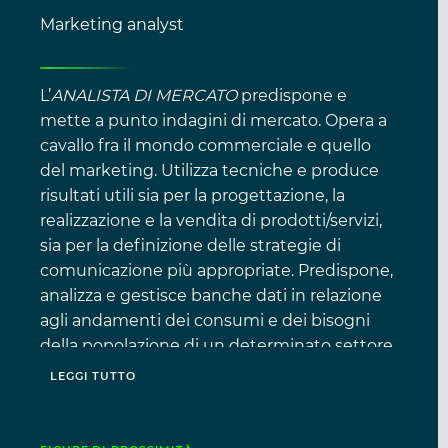
Marketing analyst
L’
ANALISTA DI MERCATO
predispone e
mette a punto indagini di mercato. Opera a
cavallo fra il mondo commerciale e quello
del marketing. Utilizza tecniche e produce
risultati utili sia per la progettazione, la
realizzazione e la vendita di prodotti/servizi,
sia per la definizione delle strategie di
comunicazione più appropriate. Predispone,
analizza e gestisce banche dati in relazione
agli andamenti dei consumi e dei bisogni
della popolazione di un determinato settore
o territorio. Prevede le richieste e le
LEGGI TUTTO
preferenze dei consumatori, ricavandone
informazioni di business e dando indicazioni
per l’organizzazione del Piano di marketing e